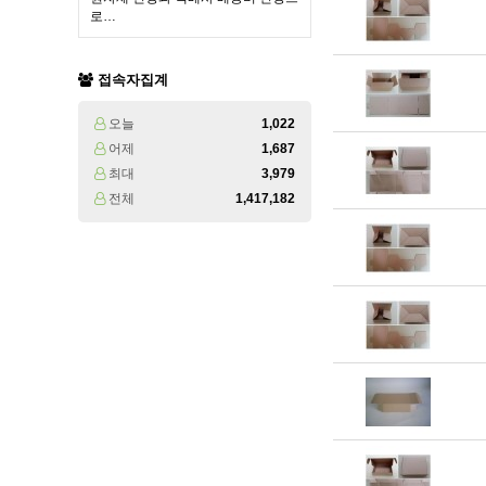
로…
접속자집계
오늘
1,022
어제
1,687
최대
3,979
전체
1,417,182