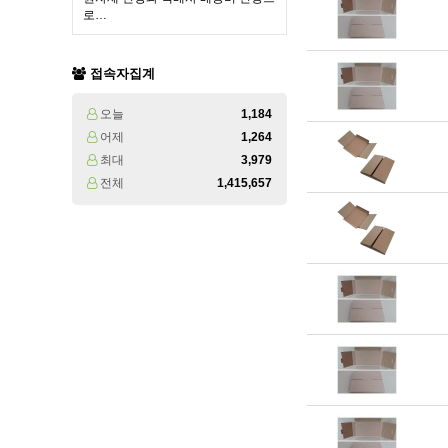
로…
접속자집계
오늘
1,184
어제
1,264
최대
3,979
전체
1,415,657