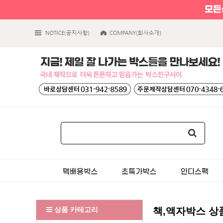
상품 카테고리
책,액자박스 