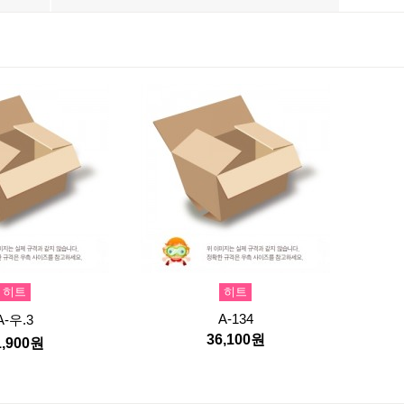
히트
히트
A-134
A-우.3
36,100원
1,900원