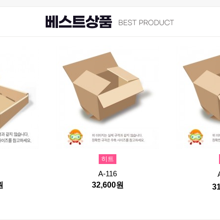
히트
A-116
원
32,600원
3