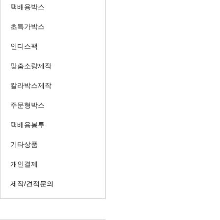
택배용박스
초특가박스
인디스팩
맞춤소량제작
칼라박스제작
주문형박스
택배용봉투
기타상품
개인결제
제작/견적문의