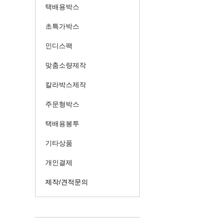
택배용박스
초특가박스
인디스팩
맞춤소량제작
칼라박스제작
주문형박스
택배용봉투
기타상품
개인결제
제작/견적문의